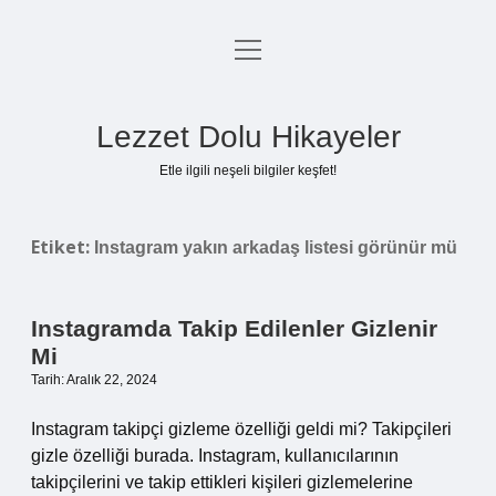
menüyü
Anasayfa
aç
Gizlilik Politikası
Lezzet Dolu Hikayeler
Yasal Uyarı
Etle ilgili neşeli bilgiler keşfet!
Hakkımızda
Etiket:
Instagram yakın arkadaş listesi görünür mü
Instagramda Takip Edilenler Gizlenir
Mi
Tarih: Aralık 22, 2024
Instagram takipçi gizleme özelliği geldi mi? Takipçileri
gizle özelliği burada. Instagram, kullanıcılarının
takipçilerini ve takip ettikleri kişileri gizlemelerine