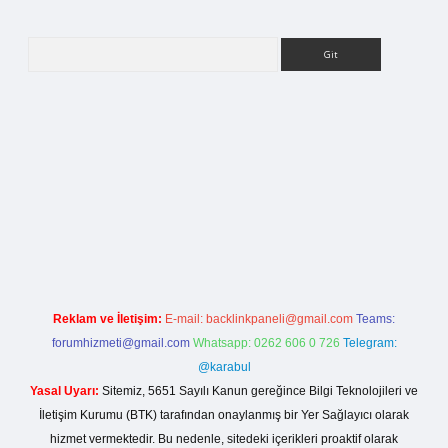
Arama
la casino giriş
Reklam ve İletişim:
E-mail:
backlinkpaneli@gmail.com
Teams:
forumhizmeti@gmail.com
Whatsapp: 0262 606 0 726
Telegram:
@karabul
Yasal Uyarı:
Sitemiz, 5651 Sayılı Kanun gereğince Bilgi Teknolojileri ve
İletişim Kurumu (BTK) tarafından onaylanmış bir Yer Sağlayıcı olarak
hizmet vermektedir. Bu nedenle, sitedeki içerikleri proaktif olarak