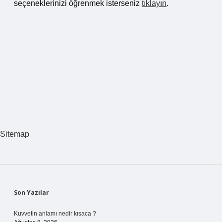
seçeneklerinizi öğrenmek isterseniz
tıklayın
.
Sitemap
Sidebar
Son Yazılar
Kuvvetin anlamı nedir kısaca ?