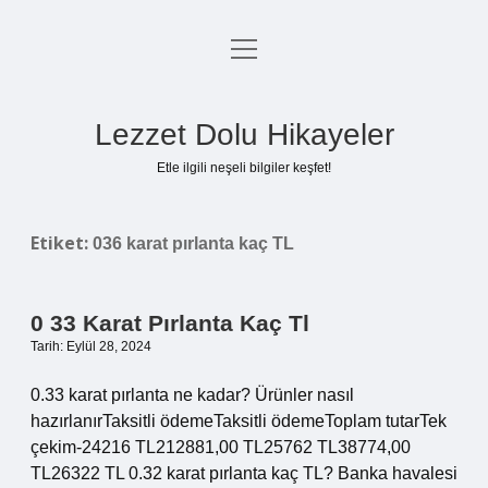
menüyü
Anasayfa
aç
Gizlilik Politikası
Lezzet Dolu Hikayeler
Yasal Uyarı
Etle ilgili neşeli bilgiler keşfet!
Hakkımızda
Etiket:
036 karat pırlanta kaç TL
0 33 Karat Pırlanta Kaç Tl
Tarih: Eylül 28, 2024
0.33 karat pırlanta ne kadar? Ürünler nasıl
hazırlanırTaksitli ödemeTaksitli ödemeToplam tutarTek
çekim-24216 TL212881,00 TL25762 TL38774,00
TL26322 TL 0.32 karat pırlanta kaç TL? Banka havalesi