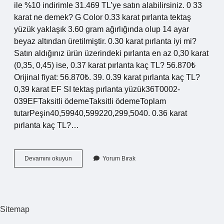
ile %10 indirimle 31.469 TL’ye satın alabilirsiniz. 0 33
karat ne demek? G Color 0.33 karat pırlanta tektaş
yüzük yaklaşık 3.60 gram ağırlığında olup 14 ayar
beyaz altından üretilmiştir. 0.30 karat pırlanta iyi mi?
Satın aldığınız ürün üzerindeki pırlanta en az 0,30 karat
(0,35, 0,45) ise, 0.37 karat pırlanta kaç TL? 56.870₺
Orijinal fiyat: 56.870₺. 39. 0.39 karat pırlanta kaç TL?
0,39 karat EF SI tektaş pırlanta yüzük36T0002-
039EFTaksitli ödemeTaksitli ödemeToplam
tutarPeşin40,59940,599220,299,5040. 0.36 karat
pırlanta kaç TL?…
0
Devamını okuyun
Yorum Bırak
33
Karat
Pırlanta
Kaç
Tl
Sitemap