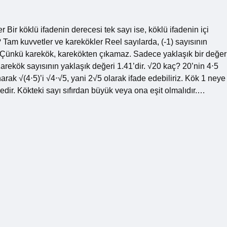
 Bir köklü ifadenin derecesi tek sayı ise, köklü ifadenin içi
tir? Tam kuvvetler ve karekökler Reel sayılarda, (-1) sayısının
? Çünkü karekök, karekökten çıkamaz. Sadece yaklaşık bir değer
rekök sayısının yaklaşık değeri 1.41’dir. √20 kaç? 20’nin 4⋅5
rak √(4⋅5)’i √4⋅√5, yani 2√5 olarak ifade edebiliriz. Kök 1 neye
dedir. Kökteki sayı sıfırdan büyük veya ona eşit olmalıdır.…