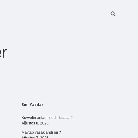
r
Sidebar
Son Yazılar
pia bella casin
Kuvvetin anlamı nedir kısaca ?
Ağustos 8, 2026
Maytap yasaklandı mı ?