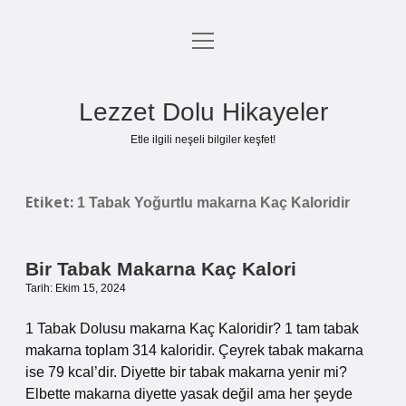
menüyü
Anasayfa
aç
Gizlilik Politikası
Lezzet Dolu Hikayeler
Yasal Uyarı
Etle ilgili neşeli bilgiler keşfet!
Hakkımızda
Etiket:
1 Tabak Yoğurtlu makarna Kaç Kaloridir
Bir Tabak Makarna Kaç Kalori
Tarih: Ekim 15, 2024
1 Tabak Dolusu makarna Kaç Kaloridir? 1 tam tabak
makarna toplam 314 kaloridir. Çeyrek tabak makarna
ise 79 kcal’dir. Diyette bir tabak makarna yenir mi?
Elbette makarna diyette yasak değil ama her şeyde