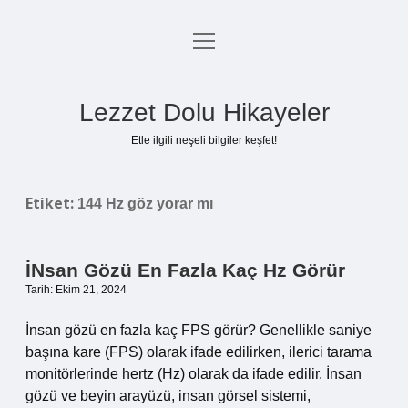
menüyü
Anasayfa
aç
Gizlilik Politikası
Lezzet Dolu Hikayeler
Yasal Uyarı
Etle ilgili neşeli bilgiler keşfet!
Hakkımızda
Etiket:
144 Hz göz yorar mı
İNsan Gözü En Fazla Kaç Hz Görür
Tarih: Ekim 21, 2024
İnsan gözü en fazla kaç FPS görür? Genellikle saniye
başına kare (FPS) olarak ifade edilirken, ilerici tarama
monitörlerinde hertz (Hz) olarak da ifade edilir. İnsan
gözü ve beyin arayüzü, insan görsel sistemi,