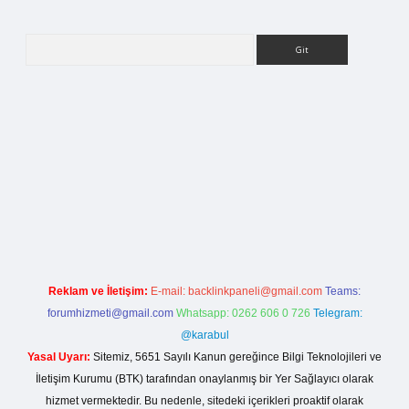
Arama
lla casino giriş
Reklam ve İletişim:
E-mail:
backlinkpaneli@gmail.com
Teams:
forumhizmeti@gmail.com
Whatsapp: 0262 606 0 726
Telegram:
@karabul
Yasal Uyarı:
Sitemiz, 5651 Sayılı Kanun gereğince Bilgi Teknolojileri ve
İletişim Kurumu (BTK) tarafından onaylanmış bir Yer Sağlayıcı olarak
hizmet vermektedir. Bu nedenle, sitedeki içerikleri proaktif olarak