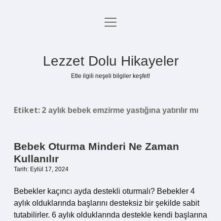
menüyü
Anasayfa
aç
Gizlilik Politikası
Lezzet Dolu Hikayeler
Yasal Uyarı
Etle ilgili neşeli bilgiler keşfet!
Hakkımızda
Etiket:
2 aylık bebek emzirme yastığına yatırılır mı
Bebek Oturma Minderi Ne Zaman
Kullanılır
Tarih: Eylül 17, 2024
Bebekler kaçıncı ayda destekli oturmalı? Bebekler 4
aylık olduklarında başlarını desteksiz bir şekilde sabit
tutabilirler. 6 aylık olduklarında destekle kendi başlarına