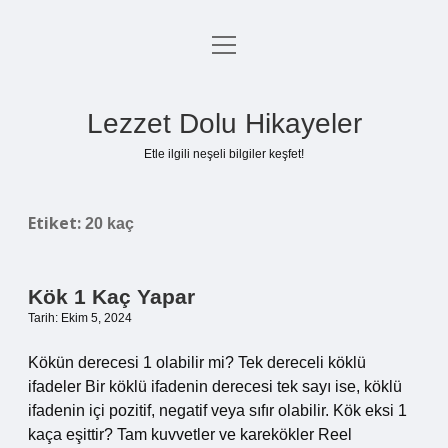
menüyü
Anasayfa
aç
Gizlilik Politikası
Lezzet Dolu Hikayeler
Yasal Uyarı
Etle ilgili neşeli bilgiler keşfet!
Hakkımızda
Etiket:
20 kaç
Kök 1 Kaç Yapar
Tarih: Ekim 5, 2024
Kökün derecesi 1 olabilir mi? Tek dereceli köklü
ifadeler Bir köklü ifadenin derecesi tek sayı ise, köklü
ifadenin içi pozitif, negatif veya sıfır olabilir. Kök eksi 1
kaça eşittir? Tam kuvvetler ve karekökler Reel