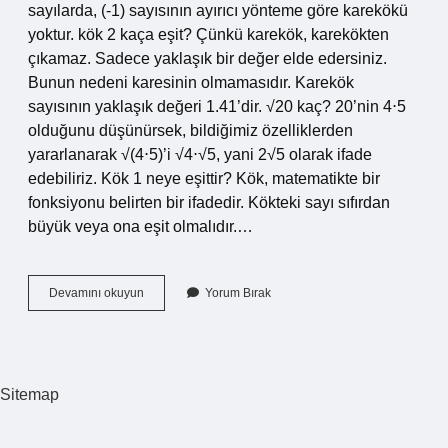
sayılarda, (-1) sayısının ayırıcı yönteme göre karekökü
yoktur. kök 2 kaça eşit? Çünkü karekök, karekökten
çıkamaz. Sadece yaklaşık bir değer elde edersiniz.
Bunun nedeni karesinin olmamasıdır. Karekök
sayısının yaklaşık değeri 1.41’dir. √20 kaç? 20’nin 4⋅5
olduğunu düşünürsek, bildiğimiz özelliklerden
yararlanarak √(4⋅5)’i √4⋅√5, yani 2√5 olarak ifade
edebiliriz. Kök 1 neye eşittir? Kök, matematikte bir
fonksiyonu belirten bir ifadedir. Kökteki sayı sıfırdan
büyük veya ona eşit olmalıdır.…
Kök
Devamını okuyun
Yorum Bırak
1
Kaç
Yapar
Sitemap