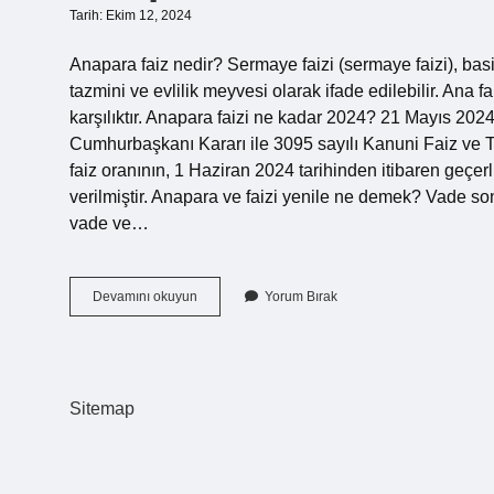
Tarih: Ekim 12, 2024
Anapara faiz nedir? Sermaye faizi (sermaye faizi), basitç
tazmini ve evlilik meyvesi olarak ifade edilebilir. An
karşılıktır. Anapara faizi ne kadar 2024? 21 Mayıs 202
Cumhurbaşkanı Kararı ile 3095 sayılı Kanuni Faiz ve
faiz oranının, 1 Haziran 2024 tarihinden itibaren geçe
verilmiştir. Anapara ve faizi yenile ne demek? Vade s
vade ve…
Anapara
Devamını okuyun
Yorum Bırak
Ve
Faiz
Ne
Demek
Sitemap