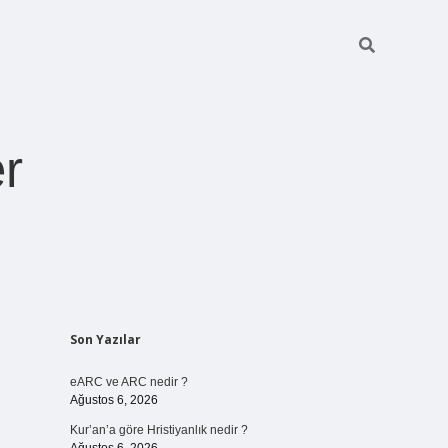
r
Sidebar
Son Yazılar
pia bella casin
eARC ve ARC nedir ?
Ağustos 6, 2026
Kur’an’a göre Hristiyanlık nedir ?