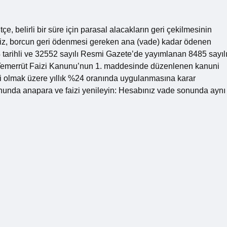
e, belirli bir süre için parasal alacakların geri çekilmesinin
a faiz, borcun geri ödenmesi gereken ana (vade) kadar ödenen
4 tarihli ve 32552 sayılı Resmi Gazete’de yayımlanan 8485 sayıl
 Temerrüt Faizi Kanunu’nun 1. maddesinde düzenlenen kanuni
rli olmak üzere yıllık %24 oranında uygulanmasına karar
onunda anapara ve faizi yenileyin: Hesabınız vade sonunda aynı