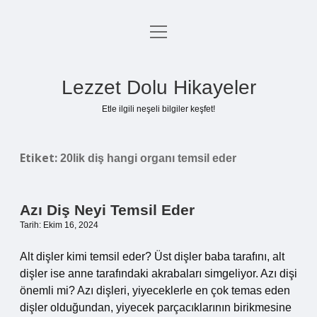
menüyü
Anasayfa
aç
Gizlilik Politikası
Lezzet Dolu Hikayeler
Yasal Uyarı
Etle ilgili neşeli bilgiler keşfet!
Hakkımızda
Etiket:
20lik diş hangi organı temsil eder
Azı Diş Neyi Temsil Eder
Tarih: Ekim 16, 2024
Alt dişler kimi temsil eder? Üst dişler baba tarafını, alt
dişler ise anne tarafındaki akrabaları simgeliyor. Azı dişi
önemli mi? Azı dişleri, yiyeceklerle en çok temas eden
dişler olduğundan, yiyecek parçacıklarının birikmesine