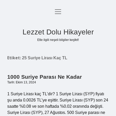
menüyü
Anasayfa
aç
Gizlilik Politikası
Lezzet Dolu Hikayeler
Yasal Uyarı
Etle ilgili neşeli bilgiler keşfet!
Hakkımızda
Etiket:
25 Suriye Lirası Kaç TL
1000 Suriye Parası Ne Kadar
Tarih: Ekim 13, 2024
1 Suriye Lirası kaç TL’dir? 1 Suriye Lirası (SYP) fiyatı
şu anda 0.0026 TL’ye eşittir. Suriye Lirası (SYP) son 24
saatte %0.08 ve son haftada %0.02 oranında değişti.
Suriye Lirası (SYP), 27 Ağustos. 500 Suriye parası ne