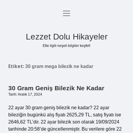
menüyü
Anasayfa
aç
Gizlilik Politikası
Lezzet Dolu Hikayeler
Yasal Uyarı
Etle ilgili neşeli bilgiler keşfet!
Hakkımızda
Etiket:
30 gram mega bilezik ne kadar
30 Gram Geniş Bilezik Ne Kadar
Tarih: Aralık 17, 2024
22 ayar 30 gram geniş bilezik ne kadar? 22 ayar
bileziğin bugünkü alış fiyatı 2625,29 TL, satış fiyatı ise
2646,62 TL’dir. 22 ayar bilezik son olarak 19/09/2024
tarihinde 20:58’de güncellenmiştir. Bu verilere göre 22