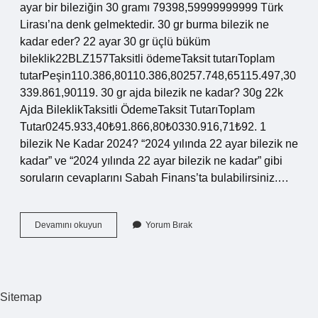
ayar bir bileziğin 30 gramı 79398,59999999999 Türk
Lirası’na denk gelmektedir. 30 gr burma bilezik ne
kadar eder? 22 ayar 30 gr üçlü büküm
bileklik22BLZ157Taksitli ödemeTaksit tutarıToplam
tutarPeşin110.386,80110.386,80257.748,65115.497,30
339.861,90119. 30 gr ajda bilezik ne kadar? 30g 22k
Ajda BileklikTaksitli ÖdemeTaksit TutarıToplam
Tutar0245.933,40₺91.866,80₺0330.916,71₺92. 1
bilezik Ne Kadar 2024? “2024 yılında 22 ayar bilezik ne
kadar” ve “2024 yılında 22 ayar bilezik ne kadar” gibi
soruların cevaplarını Sabah Finans’ta bulabilirsiniz.…
30
Devamını okuyun
Yorum Bırak
Gram
Geniş
Bilezik
Ne
Kadar
Sitemap