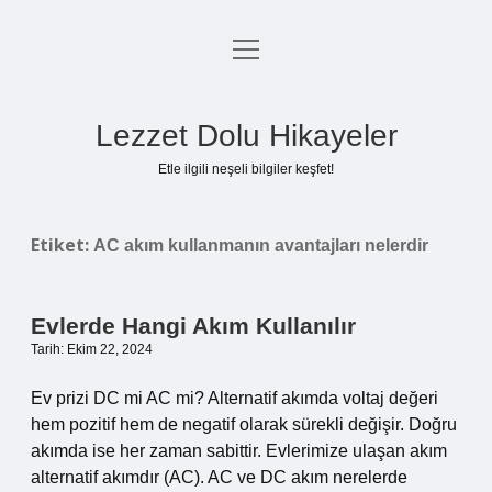
menüyü
Anasayfa
aç
Gizlilik Politikası
Lezzet Dolu Hikayeler
Yasal Uyarı
Etle ilgili neşeli bilgiler keşfet!
Hakkımızda
Etiket:
AC akım kullanmanın avantajları nelerdir
Evlerde Hangi Akım Kullanılır
Tarih: Ekim 22, 2024
Ev prizi DC mi AC mi? Alternatif akımda voltaj değeri
hem pozitif hem de negatif olarak sürekli değişir. Doğru
akımda ise her zaman sabittir. Evlerimize ulaşan akım
alternatif akımdır (AC). AC ve DC akım nerelerde