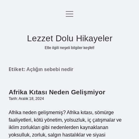
menüyü
Anasayfa
aç
Gizlilik Politikası
Lezzet Dolu Hikayeler
Yasal Uyarı
Etle ilgili neşeli bilgiler keşfet!
Hakkımızda
Etiket:
Açlığın sebebi nedir
Afrika Kıtası Neden Gelişmiyor
Tarih: Aralık 18, 2024
Afrika neden gelişmemiş? Afrika kıtası, sömürge
faaliyetleri, kötü yönetim, yolsuzluk, iç çatışmalar ve
iklim zorlukları gibi nedenlerden kaynaklanan
yoksulluk, zorluk, salgın hastalıklar ve siyasi