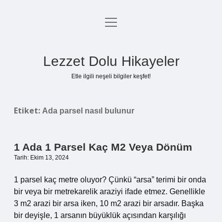
menüyü
Anasayfa
aç
Gizlilik Politikası
Lezzet Dolu Hikayeler
Yasal Uyarı
Etle ilgili neşeli bilgiler keşfet!
Hakkımızda
Etiket:
Ada parsel nasıl bulunur
1 Ada 1 Parsel Kaç M2 Veya Dönüm
Tarih: Ekim 13, 2024
1 parsel kaç metre oluyor? Çünkü “arsa” terimi bir onda
bir veya bir metrekarelik araziyi ifade etmez. Genellikle
3 m2 arazi bir arsa iken, 10 m2 arazi bir arsadır. Başka
bir deyişle, 1 arsanın büyüklük açısından karşılığı