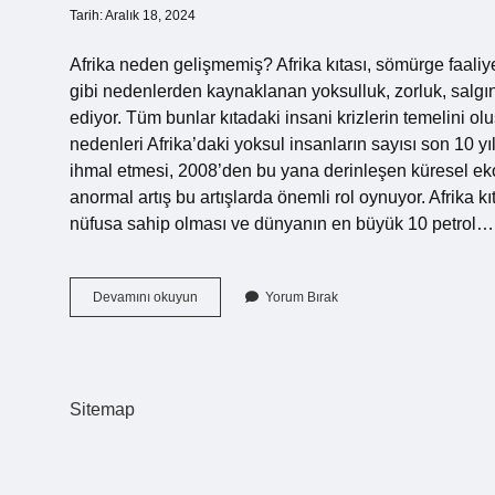
Tarih: Aralık 18, 2024
Afrika neden gelişmemiş? Afrika kıtası, sömürge faaliyet
gibi nedenlerden kaynaklanan yoksulluk, zorluk, salgın 
ediyor. Tüm bunlar kıtadaki insani krizlerin temelini ol
nedenleri Afrika’daki yoksul insanların sayısı son 10 yıl
ihmal etmesi, 2008’den bu yana derinleşen küresel ek
anormal artış bu artışlarda önemli rol oynuyor. Afrika k
nüfusa sahip olması ve dünyanın en büyük 10 petrol…
Afrika
Devamını okuyun
Yorum Bırak
Kıtası
Neden
Gelişmiyor
Sitemap