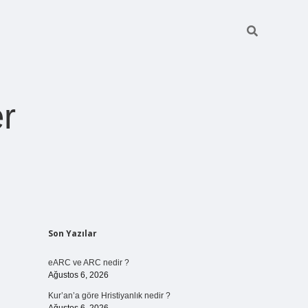
r
Sidebar
Son Yazılar
pia bella casin
eARC ve ARC nedir ?
Ağustos 6, 2026
Kur’an’a göre Hristiyanlık nedir ?