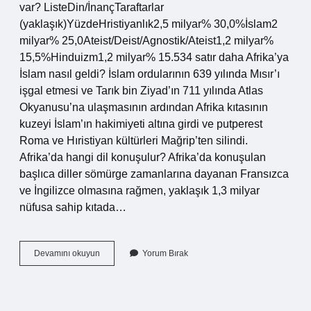
var? ListeDin/İnançTaraftarlar
(yaklaşık)YüzdeHristiyanlık2,5 milyar% 30,0%İslam2
milyar% 25,0Ateist/Deist/Agnostik/Ateist1,2 milyar%
15,5%Hinduizm1,2 milyar% 15.534 satır daha Afrika’ya
İslam nasıl geldi? İslam ordularının 639 yılında Mısır’ı
işgal etmesi ve Tarık bin Ziyad’ın 711 yılında Atlas
Okyanusu’na ulaşmasının ardından Afrika kıtasının
kuzeyi İslam’ın hakimiyeti altına girdi ve putperest
Roma ve Hıristiyan kültürleri Mağrip’ten silindi.
Afrika’da hangi dil konuşulur? Afrika’da konuşulan
başlıca diller sömürge zamanlarına dayanan Fransızca
ve İngilizce olmasına rağmen, yaklaşık 1,3 milyar
nüfusa sahip kıtada…
Afrikada
Devamını okuyun
Yorum Bırak
Hangi
Mezhep
Var