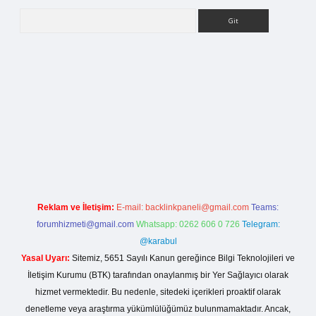
Arama
lla casino giriş
Reklam ve İletişim:
E-mail:
backlinkpaneli@gmail.com
Teams:
forumhizmeti@gmail.com
Whatsapp: 0262 606 0 726
Telegram:
@karabul
Yasal Uyarı:
Sitemiz, 5651 Sayılı Kanun gereğince Bilgi Teknolojileri ve
İletişim Kurumu (BTK) tarafından onaylanmış bir Yer Sağlayıcı olarak
hizmet vermektedir. Bu nedenle, sitedeki içerikleri proaktif olarak
denetleme veya araştırma yükümlülüğümüz bulunmamaktadır. Ancak,