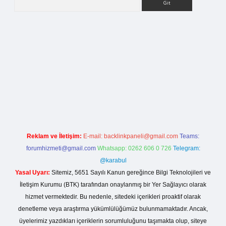
lla casino giriş
Reklam ve İletişim:
E-mail:
backlinkpaneli@gmail.com
Teams:
forumhizmeti@gmail.com
Whatsapp: 0262 606 0 726
Telegram:
@karabul
Yasal Uyarı:
Sitemiz, 5651 Sayılı Kanun gereğince Bilgi Teknolojileri ve
İletişim Kurumu (BTK) tarafından onaylanmış bir Yer Sağlayıcı olarak
hizmet vermektedir. Bu nedenle, sitedeki içerikleri proaktif olarak
denetleme veya araştırma yükümlülüğümüz bulunmamaktadır. Ancak,
üyelerimiz yazdıkları içeriklerin sorumluluğunu taşımakta olup, siteye