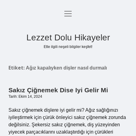
menüyü
Anasayfa
aç
Gizlilik Politikası
Lezzet Dolu Hikayeler
Yasal Uyarı
Etle ilgili neşeli bilgiler keşfet!
Hakkımızda
Etiket:
Ağız kapalıyken dişler nasıl durmalı
Sakız Çiğnemek Dise Iyi Gelir Mi
Tarih: Ekim 14, 2024
Sakız çiğnemek dişlere iyi gelir mi? Ağız sağlığınızı
iyileştirmek için çürük önleyici sakız çiğnemek zorunda
değilsiniz. Şekersiz sakız çiğnemek, diş yüzeyinden
yiyecek parçacıklarını uzaklaştırdığı için çürükleri