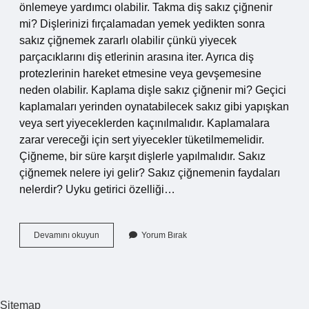
önlemeye yardımcı olabilir. Takma diş sakız çiğnenir
mi? Dişlerinizi fırçalamadan yemek yedikten sonra
sakız çiğnemek zararlı olabilir çünkü yiyecek
parçacıklarını diş etlerinin arasına iter. Ayrıca diş
protezlerinin hareket etmesine veya gevşemesine
neden olabilir. Kaplama dişle sakız çiğnenir mi? Geçici
kaplamaları yerinden oynatabilecek sakız gibi yapışkan
veya sert yiyeceklerden kaçınılmalıdır. Kaplamalara
zarar vereceği için sert yiyecekler tüketilmemelidir.
Çiğneme, bir süre karşıt dişlerle yapılmalıdır. Sakız
çiğnemek nelere iyi gelir? Sakız çiğnemenin faydaları
nelerdir? Uyku getirici özelliği…
Sakız
Devamını okuyun
Yorum Bırak
Çiğnemek
Dise
Iyi
Gelir
Mi
Sitemap