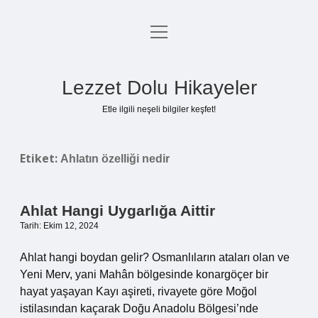
menüyü
Anasayfa
aç
Gizlilik Politikası
Lezzet Dolu Hikayeler
Yasal Uyarı
Etle ilgili neşeli bilgiler keşfet!
Hakkımızda
Etiket:
Ahlatın özelliği nedir
Ahlat Hangi Uygarlığa Aittir
Tarih: Ekim 12, 2024
Ahlat hangi boydan gelir? Osmanlıların ataları olan ve
Yeni Merv, yani Mahân bölgesinde konargöçer bir
hayat yaşayan Kayı aşireti, rivayete göre Moğol
istilasından kaçarak Doğu Anadolu Bölgesi’nde