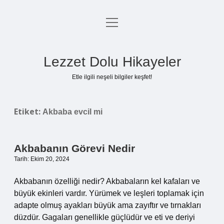
menüyü
Anasayfa
aç
Gizlilik Politikası
Lezzet Dolu Hikayeler
Yasal Uyarı
Etle ilgili neşeli bilgiler keşfet!
Hakkımızda
Etiket:
Akbaba evcil mi
Akbabanın Görevi Nedir
Tarih: Ekim 20, 2024
Akbabanın özelliği nedir? Akbabaların kel kafaları ve
büyük ekinleri vardır. Yürümek ve leşleri toplamak için
adapte olmuş ayakları büyük ama zayıftır ve tırnakları
düzdür. Gagaları genellikle güçlüdür ve eti ve deriyi