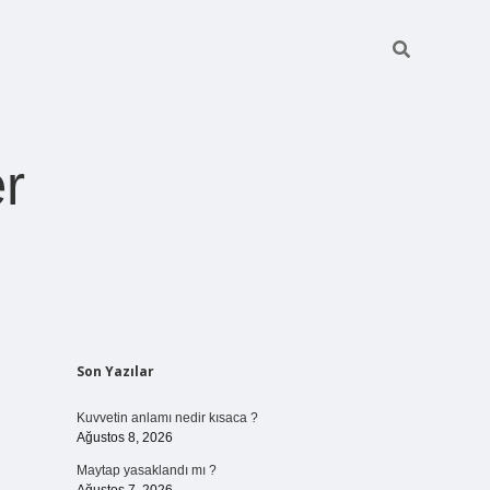
r
Sidebar
Son Yazılar
pia bella casino giriş
Kuvvetin anlamı nedir kısaca ?
Ağustos 8, 2026
Maytap yasaklandı mı ?