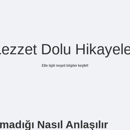
Lezzet Dolu Hikayele
Etle ilgili neşeli bilgiler keşfet!
adığı Nasıl Anlaşılır