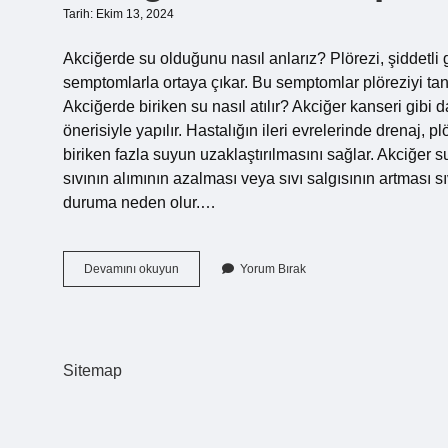
Tarih: Ekim 13, 2024
Akciğerde su olduğunu nasıl anlarız? Plörezi, şiddetli gö
semptomlarla ortaya çıkar. Bu semptomlar plöreziyi tanım
Akciğerde biriken su nasıl atılır? Akciğer kanseri gibi 
önerisiyle yapılır. Hastalığın ileri evrelerinde drenaj, 
biriken fazla suyun uzaklaştırılmasını sağlar. Akciğer s
sıvının alımının azalması veya sıvı salgısının artması sı
duruma neden olur.…
Akciğerde
Devamını okuyun
Yorum Bırak
Su
Olup
Olmadığı
Nasıl
Anlaşılır
Sitemap