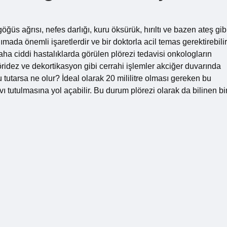
ğüs ağrısı, nefes darlığı, kuru öksürük, hırıltı ve bazen ateş gib
ada önemli işaretlerdir ve bir doktorla acil temas gerektirebilir
daha ciddi hastalıklarda görülen plörezi tedavisi onkologların
plöridez ve dekortikasyon gibi cerrahi işlemler akciğer duvarında
u tutarsa ne olur? İdeal olarak 20 mililitre olması gereken bu
vı tutulmasına yol açabilir. Bu durum plörezi olarak da bilinen bi