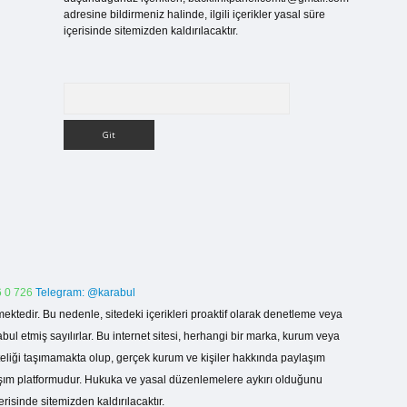
adresine bildirmeniz halinde, ilgili içerikler yasal süre
içerisinde sitemizden kaldırılacaktır.
Arama
 0 726
Telegram: @karabul
ektedir. Bu nedenle, sitedeki içerikleri proaktif olarak denetleme veya
 etmiş sayılırlar. Bu internet sitesi, herhangi bir marka, kurum veya
niteliği taşımamakta olup, gerçek kurum ve kişiler hakkında paylaşım
laşım platformudur. Hukuka ve yasal düzenlemelere aykırı olduğunu
erisinde sitemizden kaldırılacaktır.