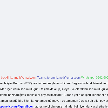
:
backlinkpaneli@gmail.com
Teams:
forumhizmeti@gmail.com
Whatsapp: 0262 606
ve İletişim Kurumu (BTK) tarafından onaylanmış bir Yer Sağlayıcı olarak hizmet verm
rı içeriklerin sorumluluğunu taşımakta olup, siteye üye olarak bu sorumluluğu kabul
a kendi hazırladığımız makaleler paylaşılmaktadır. Burada yer alan içerikler haber 
tamamen tesadüfidir. Sitemiz, kar amacı gütmeyen ve tamamen ücretsiz bir bilgi pay
nkpanelicomtr@gmail.com
adresine bildirmeniz halinde, ilgili içerikler yasal süre iç