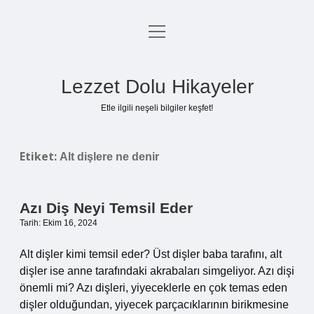
menüyü
Anasayfa
aç
Gizlilik Politikası
Lezzet Dolu Hikayeler
Yasal Uyarı
Etle ilgili neşeli bilgiler keşfet!
Hakkımızda
Etiket:
Alt dişlere ne denir
Azı Diş Neyi Temsil Eder
Tarih: Ekim 16, 2024
Alt dişler kimi temsil eder? Üst dişler baba tarafını, alt
dişler ise anne tarafındaki akrabaları simgeliyor. Azı dişi
önemli mi? Azı dişleri, yiyeceklerle en çok temas eden
dişler olduğundan, yiyecek parçacıklarının birikmesine