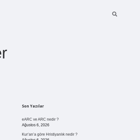
r
Sidebar
Son Yazılar
pia bella casi
eARC ve ARC nedir ?
Ağustos 6, 2026
Kur’an’a göre Hristiyanlık nedir ?