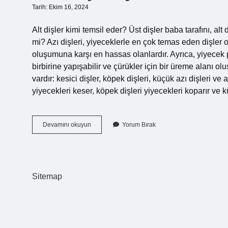
Tarih: Ekim 16, 2024
Alt dişler kimi temsil eder? Üst dişler baba tarafını, alt
mi? Azı dişleri, yiyeceklerle en çok temas eden dişler
oluşumuna karşı en hassas olanlardır. Ayrıca, yiyecek pa
birbirine yapışabilir ve çürükler için bir üreme alanı olu
vardır: kesici dişler, köpek dişleri, küçük azı dişleri ve azı
yiyecekleri keser, köpek dişleri yiyecekleri koparır ve k
Azı
Devamını okuyun
Yorum Bırak
Diş
Neyi
Temsil
Eder
Sitemap