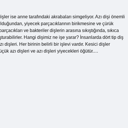
 dişler ise anne tarafındaki akrabaları simgeliyor. Azı dişi önemli
 olduğundan, yiyecek parçacıklarının birikmesine ve çürük
rçacıkları ve bakteriler dişlerin arasına sıkıştığında, sıkıca
şturabilirler. Hangi dişimiz ne işe yarar? İnsanlarda dört tip diş
 dişleri. Her birinin belirli bir işlevi vardır. Kesici dişler
üçük azı dişleri ve azı dişleri yiyecekleri öğütür.…