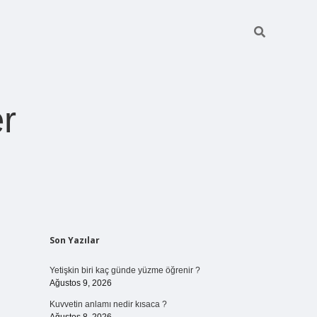
r
Sidebar
Son Yazılar
pia bella casino
Yetişkin biri kaç günde yüzme öğrenir ?
Ağustos 9, 2026
Kuvvetin anlamı nedir kısaca ?