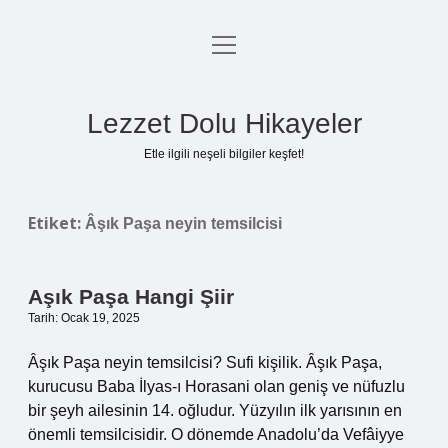
menüyü
Anasayfa
aç
Gizlilik Politikası
Lezzet Dolu Hikayeler
Yasal Uyarı
Etle ilgili neşeli bilgiler keşfet!
Hakkımızda
Etiket:
Âşık Paşa neyin temsilcisi
Aşık Paşa Hangi Şiir
Tarih: Ocak 19, 2025
Âşık Paşa neyin temsilcisi? Sufi kişilik. Âşık Paşa,
kurucusu Baba İlyas-ı Horasani olan geniş ve nüfuzlu
bir şeyh ailesinin 14. oğludur. Yüzyılın ilk yarısının en
önemli temsilcisidir. O dönemde Anadolu’da Vefâiyye