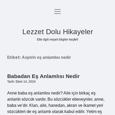
menüyü
Anasayfa
aç
Gizlilik Politikası
Lezzet Dolu Hikayeler
Yasal Uyarı
Etle ilgili neşeli bilgiler keşfet!
Hakkımızda
Etiket:
Aspirin eş anlamlısı nedir
Babadan Eş Anlamlısı Nedir
Tarih: Ekim 14, 2024
Anne baba eş anlamlısı nedir? Aile için birkaç eş
anlamlı sözcük vardır. Bu sözcükler ebeveynler, anne,
baba ve’dir. Klan, aile, hanedan, akran ve ikamet yeri
sözcükleri de eş anlamlı olarak kabul edilir. Yetim eş