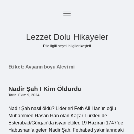
menüyü
Anasayfa
aç
Gizlilik Politikası
Lezzet Dolu Hikayeler
Yasal Uyarı
Etle ilgili neşeli bilgiler keşfet!
Hakkımızda
Etiket:
Avşarın boyu Alevi mi
Nadir Şah I Kim Öldürdü
Tarih: Ekim 9, 2024
Nadir Şah nasıl öldü? Liderleri Feth Ali Han’ın oğlu
Muhammed Hasan Han olan Kaçar Türkleri de
Esterabad/Gürgan’da isyan ettiler. 19 Haziran 1747’de
Habushan’a gelen Nadir Şah, Fethabad yakınlarındaki