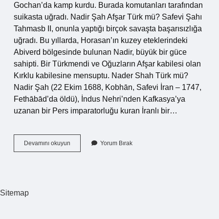
Gochan’da kamp kurdu. Burada komutanları tarafından
suikasta uğradı. Nadir Şah Afşar Türk mü? Safevi Şahı
Tahmasb II, onunla yaptığı birçok savaşta başarısızlığa
uğradı. Bu yıllarda, Horasan’ın kuzey eteklerindeki
Abiverd bölgesinde bulunan Nadir, büyük bir güce
sahipti. Bir Türkmendi ve Oğuzların Afşar kabilesi olan
Kırklu kabilesine mensuptu. Nader Shah Türk mü?
Nadir Şah (22 Ekim 1688, Kobhān, Safevi İran – 1747,
Fethābād’da öldü), İndus Nehri’nden Kafkasya’ya
uzanan bir Pers imparatorluğu kuran İranlı bir…
Nadir
Devamını okuyun
Yorum Bırak
Şah
I
Kim
Öldürdü
Sitemap