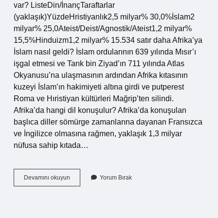
var? ListeDin/İnançTaraftarlar
(yaklaşık)YüzdeHristiyanlık2,5 milyar% 30,0%İslam2
milyar% 25,0Ateist/Deist/Agnostik/Ateist1,2 milyar%
15,5%Hinduizm1,2 milyar% 15.534 satır daha Afrika’ya
İslam nasıl geldi? İslam ordularının 639 yılında Mısır’ı
işgal etmesi ve Tarık bin Ziyad’ın 711 yılında Atlas
Okyanusu’na ulaşmasının ardından Afrika kıtasının
kuzeyi İslam’ın hakimiyeti altına girdi ve putperest
Roma ve Hıristiyan kültürleri Mağrip’ten silindi.
Afrika’da hangi dil konuşulur? Afrika’da konuşulan
başlıca diller sömürge zamanlarına dayanan Fransızca
ve İngilizce olmasına rağmen, yaklaşık 1,3 milyar
nüfusa sahip kıtada…
Afrikada
Devamını okuyun
Yorum Bırak
Hangi
Mezhep
Var