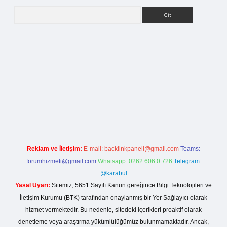
Arama
lla casino giriş
Reklam ve İletişim:
E-mail:
backlinkpaneli@gmail.com
Teams:
forumhizmeti@gmail.com
Whatsapp: 0262 606 0 726
Telegram:
@karabul
Yasal Uyarı:
Sitemiz, 5651 Sayılı Kanun gereğince Bilgi Teknolojileri ve
İletişim Kurumu (BTK) tarafından onaylanmış bir Yer Sağlayıcı olarak
hizmet vermektedir. Bu nedenle, sitedeki içerikleri proaktif olarak
denetleme veya araştırma yükümlülüğümüz bulunmamaktadır. Ancak,