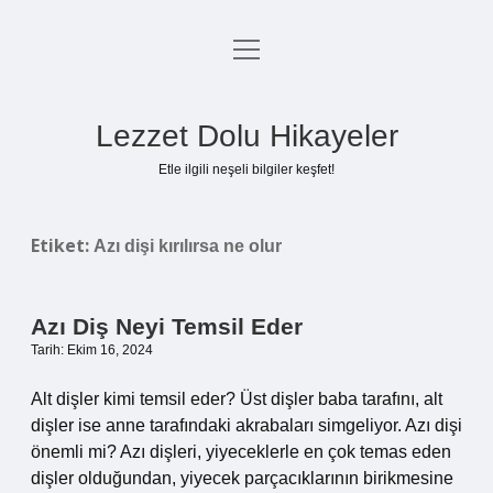
menüyü
Anasayfa
aç
Gizlilik Politikası
Lezzet Dolu Hikayeler
Yasal Uyarı
Etle ilgili neşeli bilgiler keşfet!
Hakkımızda
Etiket:
Azı dişi kırılırsa ne olur
Azı Diş Neyi Temsil Eder
Tarih: Ekim 16, 2024
Alt dişler kimi temsil eder? Üst dişler baba tarafını, alt
dişler ise anne tarafındaki akrabaları simgeliyor. Azı dişi
önemli mi? Azı dişleri, yiyeceklerle en çok temas eden
dişler olduğundan, yiyecek parçacıklarının birikmesine