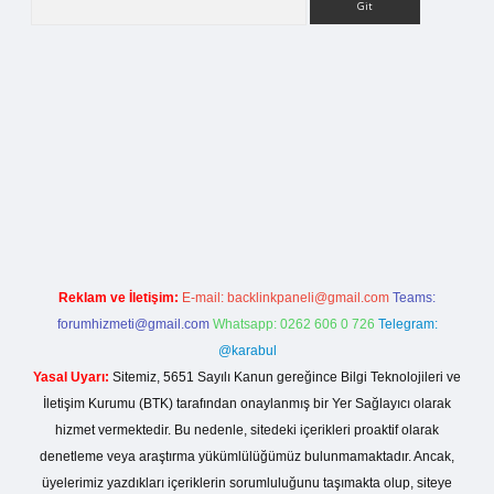
lla casino giriş
Reklam ve İletişim:
E-mail:
backlinkpaneli@gmail.com
Teams:
forumhizmeti@gmail.com
Whatsapp: 0262 606 0 726
Telegram:
@karabul
Yasal Uyarı:
Sitemiz, 5651 Sayılı Kanun gereğince Bilgi Teknolojileri ve
İletişim Kurumu (BTK) tarafından onaylanmış bir Yer Sağlayıcı olarak
hizmet vermektedir. Bu nedenle, sitedeki içerikleri proaktif olarak
denetleme veya araştırma yükümlülüğümüz bulunmamaktadır. Ancak,
üyelerimiz yazdıkları içeriklerin sorumluluğunu taşımakta olup, siteye