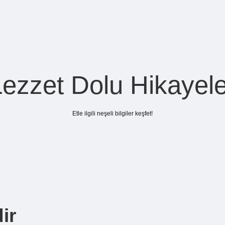
Lezzet Dolu Hikayele
Etle ilgili neşeli bilgiler keşfet!
ir