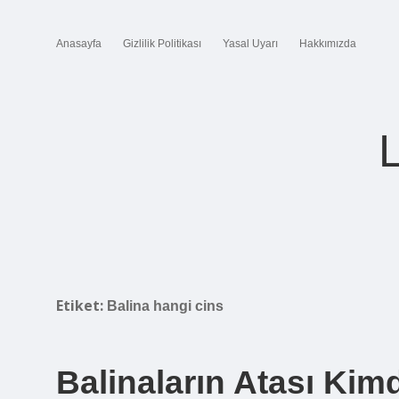
Anasayfa
Gizlilik Politikası
Yasal Uyarı
Hakkımızda
Etiket:
Balina hangi cins
Balinaların Atası Kimd