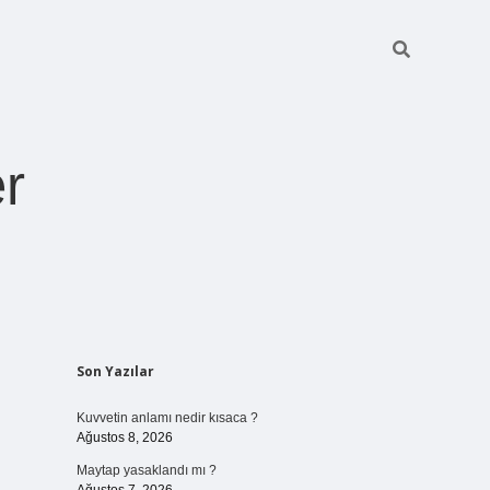
r
Sidebar
Son Yazılar
pia bella casin
Kuvvetin anlamı nedir kısaca ?
Ağustos 8, 2026
Maytap yasaklandı mı ?