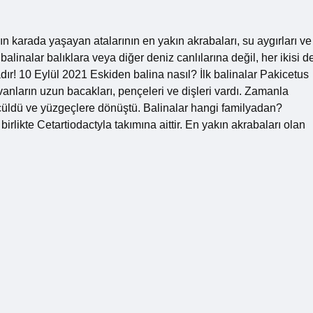
n karada yaşayan atalarının en yakın akrabaları, su aygırları ve
alinalar balıklara veya diğer deniz canlılarına değil, her ikisi d
dır! 10 Eylül 2021 Eskiden balina nasıl? İlk balinalar Pakicetus
nların uzun bacakları, pençeleri ve dişleri vardı. Zamanla
çüldü ve yüzgeçlere dönüştü. Balinalar hangi familyadan?
 birlikte Cetartiodactyla takımına aittir. En yakın akrabaları olan