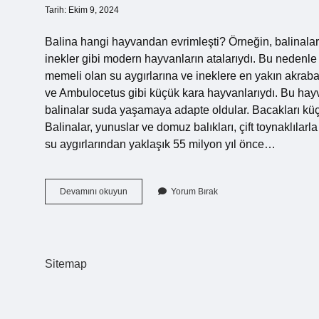
Tarih: Ekim 9, 2024
Balina hangi hayvandan evrimleşti? Örneğin, balinaları
inekler gibi modern hayvanların atalarıydı. Bu nedenle b
memeli olan su aygırlarına ve ineklere en yakın akraba
ve Ambulocetus gibi küçük kara hayvanlarıydı. Bu hayva
balinalar suda yaşamaya adapte oldular. Bacakları kü
Balinalar, yunuslar ve domuz balıkları, çift toynaklılarla
su aygırlarından yaklaşık 55 milyon yıl önce…
Balinaların
Devamını okuyun
Yorum Bırak
Atası
Kimdir
Sitemap