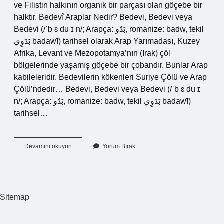
ve Filistin halkının organik bir parçası olan göçebe bir
halktır. Bedevî Araplar Nedir? Bedevi, Bedevi veya
Bedevi (/ˈb ɛ du ɪ n/; Arapça: بَدْو, romanize: badw, tekil
بَدَوِي badawī) tarihsel olarak Arap Yarımadası, Kuzey
Afrika, Levant ve Mezopotamya’nın (Irak) çöl
bölgelerinde yaşamış göçebe bir çobandır. Bunlar Arap
kabileleridir. Bedevilerin kökenleri Suriye Çölü ve Arap
Çölü’ndedir… Bedevi, Bedevi veya Bedevi (/ˈb ɛ du ɪ
n/; Arapça: بَدْو, romanize: badw, tekil بَدَوِي badawī)
tarihsel…
Bedevi
Devamını okuyun
Yorum Bırak
Araplar
Ne
Demek
Sitemap