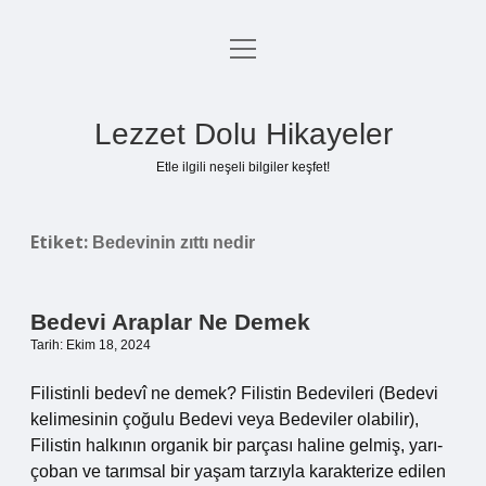
menüyü
Anasayfa
aç
Gizlilik Politikası
Lezzet Dolu Hikayeler
Yasal Uyarı
Etle ilgili neşeli bilgiler keşfet!
Hakkımızda
Etiket:
Bedevinin zıttı nedir
Bedevi Araplar Ne Demek
Tarih: Ekim 18, 2024
Filistinli bedevî ne demek? Filistin Bedevileri (Bedevi
kelimesinin çoğulu Bedevi veya Bedeviler olabilir),
Filistin halkının organik bir parçası haline gelmiş, yarı-
çoban ve tarımsal bir yaşam tarzıyla karakterize edilen