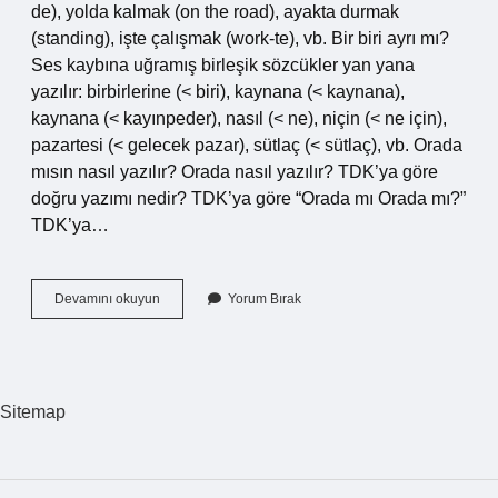
de), yolda kalmak (on the road), ayakta durmak
(standing), işte çalışmak (work-te), vb. Bir biri ayrı mı?
Ses kaybına uğramış birleşik sözcükler yan yana
yazılır: birbirlerine (< biri), kaynana (< kaynana),
kaynana (< kayınpeder), nasıl (< ne), niçin (< ne için),
pazartesi (< gelecek pazar), sütlaç (< sütlaç), vb. Orada
mısın nasıl yazılır? Orada nasıl yazılır? TDK’ya göre
doğru yazımı nedir? TDK’ya göre “Orada mı Orada mı?”
TDK’ya…
Bir
Devamını okuyun
Yorum Bırak
Bakar
Mısın
Nasıl
Yazılır
Sitemap