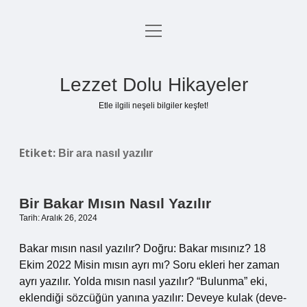
menüyü
Anasayfa
aç
Gizlilik Politikası
Lezzet Dolu Hikayeler
Yasal Uyarı
Etle ilgili neşeli bilgiler keşfet!
Hakkımızda
Etiket:
Bir ara nasıl yazılır
Bir Bakar Mısın Nasıl Yazılır
Tarih: Aralık 26, 2024
Bakar mısın nasıl yazılır? Doğru: Bakar mısınız? 18
Ekim 2022 Misin mısın ayrı mı? Soru ekleri her zaman
ayrı yazılır. Yolda mısın nasıl yazılır? “Bulunma” eki,
eklendiği sözcüğün yanına yazılır: Deveye kulak (deve-