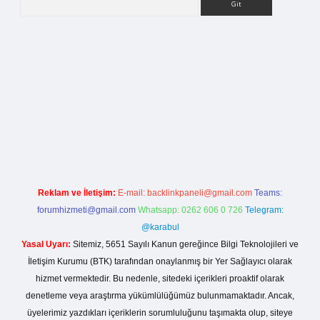
lla casino giriş
Reklam ve İletişim:
E-mail:
backlinkpaneli@gmail.com
Teams:
forumhizmeti@gmail.com
Whatsapp: 0262 606 0 726
Telegram:
@karabul
Yasal Uyarı:
Sitemiz, 5651 Sayılı Kanun gereğince Bilgi Teknolojileri ve
İletişim Kurumu (BTK) tarafından onaylanmış bir Yer Sağlayıcı olarak
hizmet vermektedir. Bu nedenle, sitedeki içerikleri proaktif olarak
denetleme veya araştırma yükümlülüğümüz bulunmamaktadır. Ancak,
üyelerimiz yazdıkları içeriklerin sorumluluğunu taşımakta olup, siteye