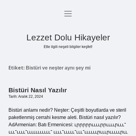
menüyü
Anasayfa
aç
Gizlilik Politikası
Lezzet Dolu Hikayeler
Yasal Uyarı
Etle ilgili neşeli bilgiler keşfet!
Hakkımızda
Etiket:
Bistüri ve neşter aynı şey mi
Bistüri Nasıl Yazılır
Tarih: Aralık 22, 2024
Bistüri anlamı nedir? Neşter: Çeşitli boyutlarda ve steril
paketlenmiş cerrahi kesme aleti. Bistüri nasıl yazılır?
AdArmenian: Batı Ermenicesi: ւրրրրրււււրրււււրւււ־
ւււ־ււււ־ւււււււււււ־ ււււ־ւււււ־ւււ־ււււււրւււրւււււրււ