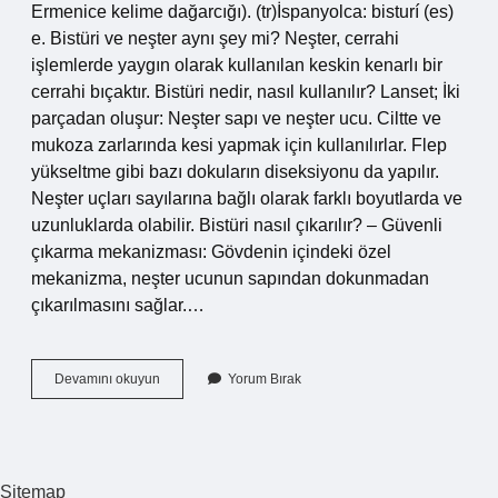
Ermenice kelime dağarcığı). (tr)İspanyolca: bisturí (es)
e. Bistüri ve neşter aynı şey mi? Neşter, cerrahi
işlemlerde yaygın olarak kullanılan keskin kenarlı bir
cerrahi bıçaktır. Bistüri nedir, nasıl kullanılır? Lanset; İki
parçadan oluşur: Neşter sapı ve neşter ucu. Ciltte ve
mukoza zarlarında kesi yapmak için kullanılırlar. Flep
yükseltme gibi bazı dokuların diseksiyonu da yapılır.
Neşter uçları sayılarına bağlı olarak farklı boyutlarda ve
uzunluklarda olabilir. Bistüri nasıl çıkarılır? – Güvenli
çıkarma mekanizması: Gövdenin içindeki özel
mekanizma, neşter ucunun sapından dokunmadan
çıkarılmasını sağlar.…
Bistüri
Devamını okuyun
Yorum Bırak
Nasıl
Yazılır
Sitemap