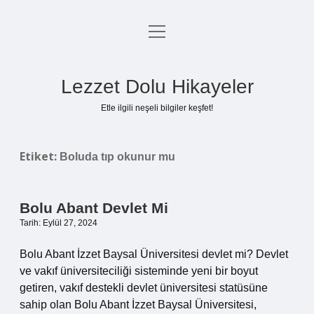
menüyü
Anasayfa
aç
Gizlilik Politikası
Lezzet Dolu Hikayeler
Yasal Uyarı
Etle ilgili neşeli bilgiler keşfet!
Hakkımızda
Etiket:
Boluda tıp okunur mu
Bolu Abant Devlet Mi
Tarih: Eylül 27, 2024
Bolu Abant İzzet Baysal Üniversitesi devlet mi? Devlet
ve vakıf üniversiteciliği sisteminde yeni bir boyut
getiren, vakıf destekli devlet üniversitesi statüsüne
sahip olan Bolu Abant İzzet Baysal Üniversitesi,