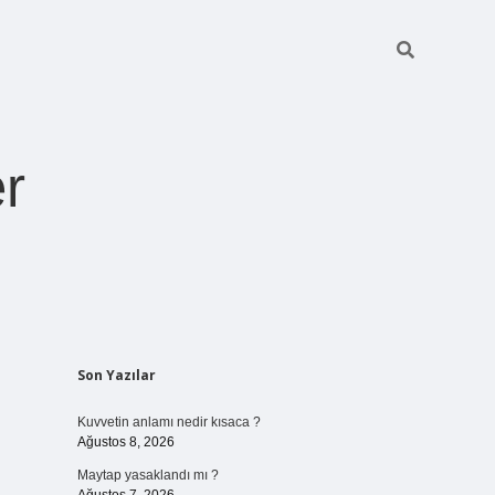
r
Sidebar
Son Yazılar
pia bella casin
Kuvvetin anlamı nedir kısaca ?
Ağustos 8, 2026
Maytap yasaklandı mı ?