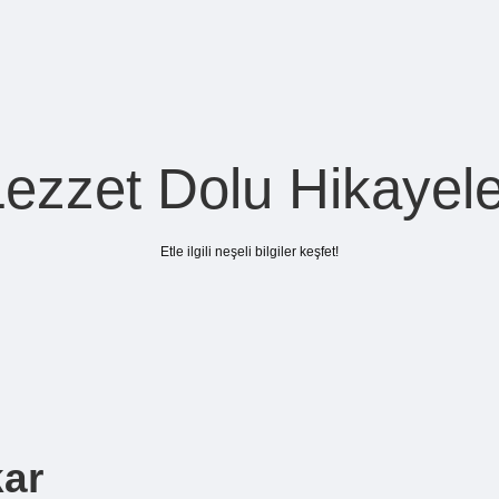
Lezzet Dolu Hikayele
Etle ilgili neşeli bilgiler keşfet!
kar