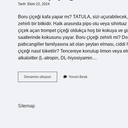
Tarih: Ekim 22, 2024
Boru çiçeği kafa yapar mı? TATULA, sizi uçurabilecek
zehirli bir bitkidir. Halk arasında pipo otu veya sihirbaz
çiçek açan trompet çiçeği oldukça hoş bir kokuya ve gü
saatlerinde kokusunu yayar. Boru çiçeği zehirli mi? Dom
patlıcangiller familyasına ait olan şeytan elması, ciddi
çiçeği nasıl tüketilir? Tencereye konulup limon veya elma
alkaloitler (L-atropin, DL-hiyosiyamin…
Boru
Devamını okuyun
Yorum Bırak
Çiçeği
Nasıl
Kokar
Sitemap