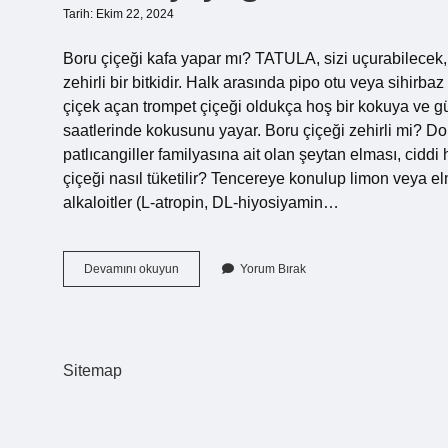
Tarih: Ekim 22, 2024
Boru çiçeği kafa yapar mı? TATULA, sizi uçurabilecek
zehirli bir bitkidir. Halk arasında pipo otu veya sihirbaz
çiçek açan trompet çiçeği oldukça hoş bir kokuya ve gü
saatlerinde kokusunu yayar. Boru çiçeği zehirli mi? Dom
patlıcangiller familyasına ait olan şeytan elması, ciddi
çiçeği nasıl tüketilir? Tencereye konulup limon veya elma
alkaloitler (L-atropin, DL-hiyosiyamin…
Boru
Devamını okuyun
Yorum Bırak
Çiçeği
Nasıl
Kokar
Sitemap