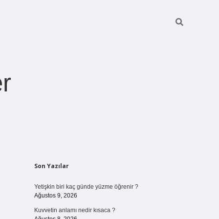
r
Sidebar
Son Yazılar
pia bella casi
Yetişkin biri kaç günde yüzme öğrenir ?
Ağustos 9, 2026
Kuvvetin anlamı nedir kısaca ?