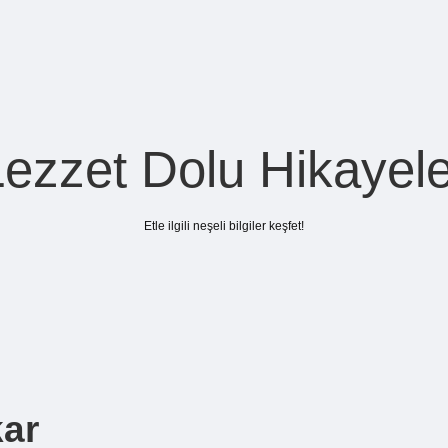
Lezzet Dolu Hikayele
Etle ilgili neşeli bilgiler keşfet!
kar