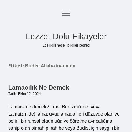
menüyü
Anasayfa
aç
Gizlilik Politikası
Lezzet Dolu Hikayeler
Yasal Uyarı
Etle ilgili neşeli bilgiler keşfet!
Hakkımızda
Etiket:
Budist Allaha inanır mı
Lamacılık Ne Demek
Tarih: Ekim 12, 2024
Lamaist ne demek? Tibet Budizmi’nde (veya
Lamaizm’de) lama, uygulamada ileri düzeyde olan ve
belirli bir ruhsal olgunluğa ve öğretme ayrıcalığına
sahip olan bir rahip, rahibe veya Budist için saygılı bir