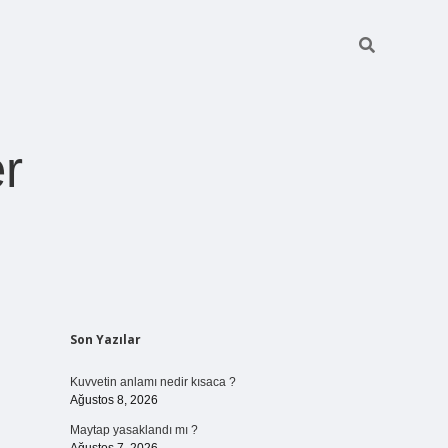
r
Sidebar
Son Yazılar
pia bella casin
Kuvvetin anlamı nedir kısaca ?
Ağustos 8, 2026
Maytap yasaklandı mı ?