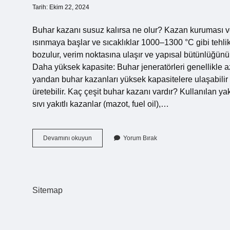
Tarih: Ekim 22, 2024
Buhar kazanı susuz kalırsa ne olur? Kazan kuruması 
ısınmaya başlar ve sıcaklıklar 1000–1300 °C gibi tehlikel
bozulur, verim noktasına ulaşır ve yapısal bütünlüğü
Daha yüksek kapasite: Buhar jeneratörleri genellikle az
yandan buhar kazanları yüksek kapasitelere ulaşabilir 
üretebilir. Kaç çeşit buhar kazanı vardır? Kullanılan ya
sıvı yakıtlı kazanlar (mazot, fuel oil),…
Buhar
Devamını okuyun
Yorum Bırak
Kazanı
Nedir
Ne
Işe
Yarar
Sitemap