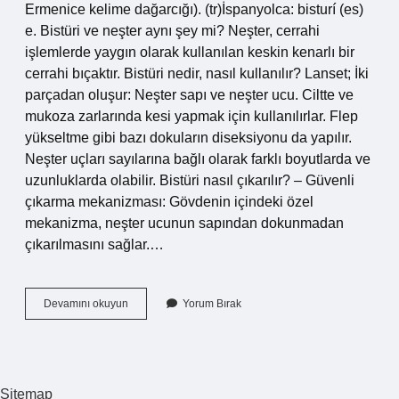
Ermenice kelime dağarcığı). (tr)İspanyolca: bisturí (es)
e. Bistüri ve neşter aynı şey mi? Neşter, cerrahi
işlemlerde yaygın olarak kullanılan keskin kenarlı bir
cerrahi bıçaktır. Bistüri nedir, nasıl kullanılır? Lanset; İki
parçadan oluşur: Neşter sapı ve neşter ucu. Ciltte ve
mukoza zarlarında kesi yapmak için kullanılırlar. Flep
yükseltme gibi bazı dokuların diseksiyonu da yapılır.
Neşter uçları sayılarına bağlı olarak farklı boyutlarda ve
uzunluklarda olabilir. Bistüri nasıl çıkarılır? – Güvenli
çıkarma mekanizması: Gövdenin içindeki özel
mekanizma, neşter ucunun sapından dokunmadan
çıkarılmasını sağlar.…
Bistüri
Devamını okuyun
Yorum Bırak
Nasıl
Yazılır
Sitemap