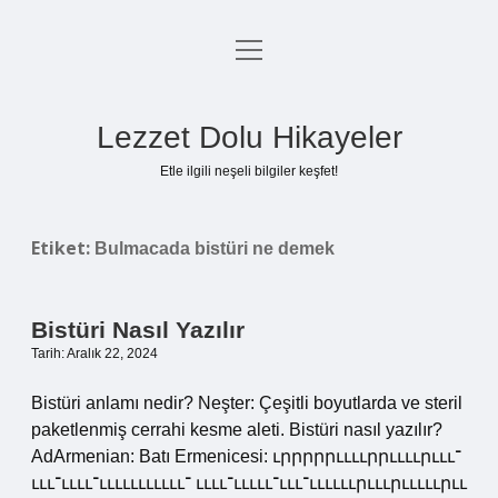
menüyü
Anasayfa
aç
Gizlilik Politikası
Lezzet Dolu Hikayeler
Yasal Uyarı
Etle ilgili neşeli bilgiler keşfet!
Hakkımızda
Etiket:
Bulmacada bistüri ne demek
Bistüri Nasıl Yazılır
Tarih: Aralık 22, 2024
Bistüri anlamı nedir? Neşter: Çeşitli boyutlarda ve steril
paketlenmiş cerrahi kesme aleti. Bistüri nasıl yazılır?
AdArmenian: Batı Ermenicesi: ւրրրրրււււրրււււրւււ־
ւււ־ււււ־ւււււււււււ־ ււււ־ւււււ־ւււ־ււււււրւււրւււււրււ