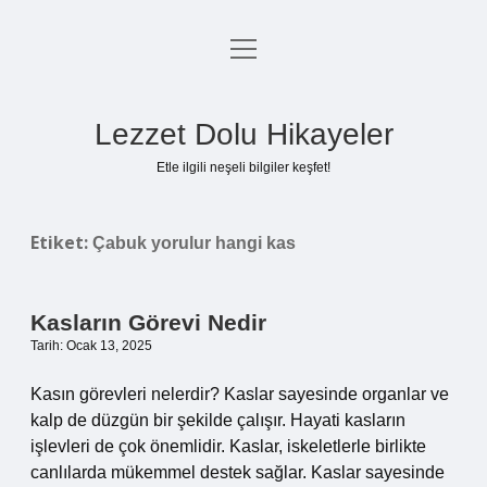
menüyü
Anasayfa
aç
Gizlilik Politikası
Lezzet Dolu Hikayeler
Yasal Uyarı
Etle ilgili neşeli bilgiler keşfet!
Hakkımızda
Etiket:
Çabuk yorulur hangi kas
Kasların Görevi Nedir
Tarih: Ocak 13, 2025
Kasın görevleri nelerdir? Kaslar sayesinde organlar ve
kalp de düzgün bir şekilde çalışır. Hayati kasların
işlevleri de çok önemlidir. Kaslar, iskeletlerle birlikte
canlılarda mükemmel destek sağlar. Kaslar sayesinde