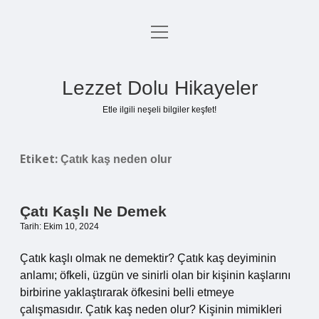
menüyü
Anasayfa
aç
Gizlilik Politikası
Lezzet Dolu Hikayeler
Yasal Uyarı
Etle ilgili neşeli bilgiler keşfet!
Hakkımızda
Etiket:
Çatık kaş neden olur
Çatı Kaşlı Ne Demek
Tarih: Ekim 10, 2024
Çatık kaşlı olmak ne demektir? Çatık kaş deyiminin
anlamı; öfkeli, üzgün ve sinirli olan bir kişinin kaşlarını
birbirine yaklaştırarak öfkesini belli etmeye
çalışmasıdır. Çatık kaş neden olur? Kişinin mimikleri