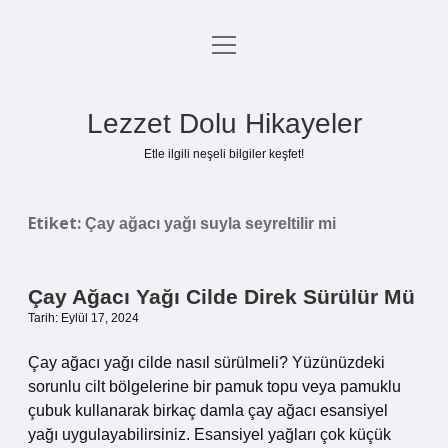
menüyü
Anasayfa
aç
Gizlilik Politikası
Lezzet Dolu Hikayeler
Yasal Uyarı
Etle ilgili neşeli bilgiler keşfet!
Hakkımızda
Etiket:
Çay ağacı yağı suyla seyreltilir mi
Çay Ağacı Yağı Cilde Direk Sürülür Mü
Tarih: Eylül 17, 2024
Çay ağacı yağı cilde nasıl sürülmeli? Yüzünüzdeki
sorunlu cilt bölgelerine bir pamuk topu veya pamuklu
çubuk kullanarak birkaç damla çay ağacı esansiyel
yağı uygulayabilirsiniz. Esansiyel yağları çok küçük