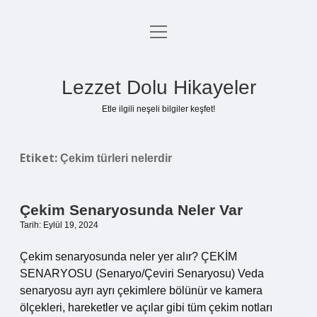
menüyü
Anasayfa
aç
Gizlilik Politikası
Lezzet Dolu Hikayeler
Yasal Uyarı
Etle ilgili neşeli bilgiler keşfet!
Hakkımızda
Etiket:
Çekim türleri nelerdir
Çekim Senaryosunda Neler Var
Tarih: Eylül 19, 2024
Çekim senaryosunda neler yer alır? ÇEKİM
SENARYOSU (Senaryo/Çeviri Senaryosu) Veda
senaryosu ayrı ayrı çekimlere bölünür ve kamera
ölçekleri, hareketler ve açılar gibi tüm çekim notları