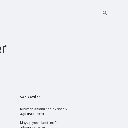
r
Sidebar
Son Yazılar
pia bella casin
Kuvvetin anlamı nedir kısaca ?
Ağustos 8, 2026
Maytap yasaklandı mı ?