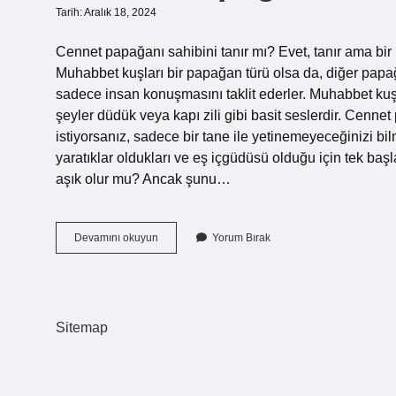
Tarih: Aralık 18, 2024
Cennet papağanı sahibini tanır mı? Evet, tanır ama b
Muhabbet kuşları bir papağan türü olsa da, diğer papağ
sadece insan konuşmasını taklit ederler. Muhabbet kuşla
şeyler düdük veya kapı zili gibi basit seslerdir. Cenn
istiyorsanız, sadece bir tane ile yetinemeyeceğinizi b
yaratıklar oldukları ve eş içgüdüsü olduğu için tek b
aşık olur mu? Ancak şunu…
Cennet
Devamını okuyun
Yorum Bırak
Papağanı
Akıllı
Mı
Sitemap