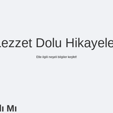
Lezzet Dolu Hikayele
Etle ilgili neşeli bilgiler keşfet!
ı Mı