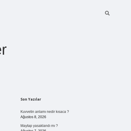
r
Sidebar
Son Yazılar
pia bella casin
Kuvvetin anlamı nedir kısaca ?
Ağustos 8, 2026
Maytap yasaklandı mı ?