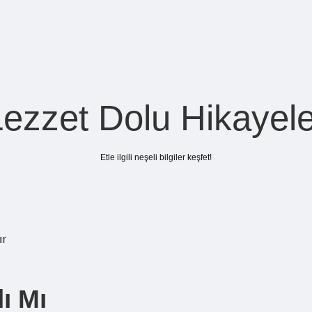
Lezzet Dolu Hikayele
Etle ilgili neşeli bilgiler keşfet!
ır
ı Mı