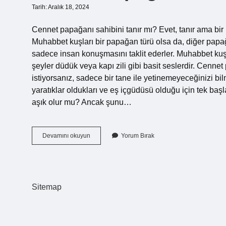
Tarih: Aralık 18, 2024
Cennet papağanı sahibini tanır mı? Evet, tanır ama b
Muhabbet kuşları bir papağan türü olsa da, diğer papağ
sadece insan konuşmasını taklit ederler. Muhabbet kuşla
şeyler düdük veya kapı zili gibi basit seslerdir. Cenn
istiyorsanız, sadece bir tane ile yetinemeyeceğinizi b
yaratıklar oldukları ve eş içgüdüsü olduğu için tek b
aşık olur mu? Ancak şunu…
Cennet
Devamını okuyun
Yorum Bırak
Papağanı
Akıllı
Mı
Sitemap