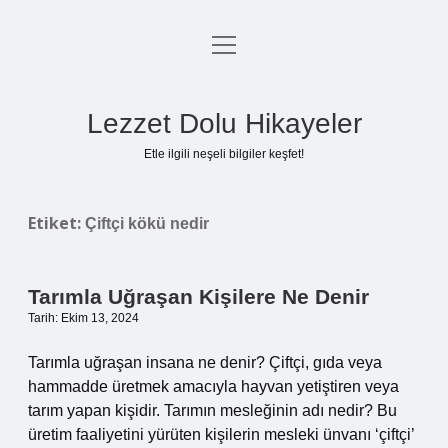
menüyü
Anasayfa
aç
Gizlilik Politikası
Lezzet Dolu Hikayeler
Yasal Uyarı
Etle ilgili neşeli bilgiler keşfet!
Hakkımızda
Etiket:
Çiftçi kökü nedir
Tarımla Uğraşan Kişilere Ne Denir
Tarih: Ekim 13, 2024
Tarımla uğraşan insana ne denir? Çiftçi, gıda veya
hammadde üretmek amacıyla hayvan yetiştiren veya
tarım yapan kişidir. Tarımın mesleğinin adı nedir? Bu
üretim faaliyetini yürüten kişilerin mesleki ünvanı ‘çiftçi’