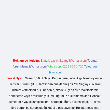
lla casino giriş
Reklam ve İletişim:
E-mail:
backlinkpaneli@gmail.com
Teams:
forumhizmeti@gmail.com
Whatsapp: 0262 606 0 726
Telegram:
@karabul
Yasal Uyarı:
Sitemiz, 5651 Sayılı Kanun gereğince Bilgi Teknolojileri ve
İletişim Kurumu (BTK) tarafından onaylanmış bir Yer Sağlayıcı olarak
hizmet vermektedir. Bu nedenle, sitedeki içerikleri proaktif olarak
denetleme veya araştırma yükümlülüğümüz bulunmamaktadır. Ancak,
üyelerimiz yazdıkları içeriklerin sorumluluğunu taşımakta olup, siteye
üye olarak bu sorumluluğu kabul etmiş sayılırlar. Bu internet sitesi,