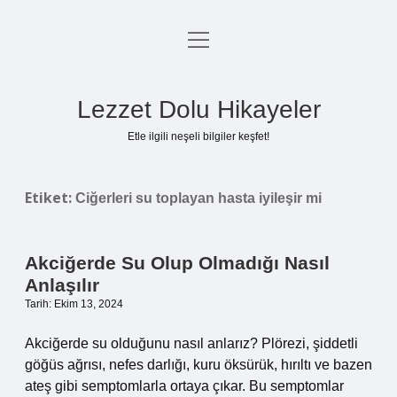
menüyü
Anasayfa
aç
Gizlilik Politikası
Lezzet Dolu Hikayeler
Yasal Uyarı
Etle ilgili neşeli bilgiler keşfet!
Hakkımızda
Etiket:
Ciğerleri su toplayan hasta iyileşir mi
Akciğerde Su Olup Olmadığı Nasıl
Anlaşılır
Tarih: Ekim 13, 2024
Akciğerde su olduğunu nasıl anlarız? Plörezi, şiddetli
göğüs ağrısı, nefes darlığı, kuru öksürük, hırıltı ve bazen
ateş gibi semptomlarla ortaya çıkar. Bu semptomlar