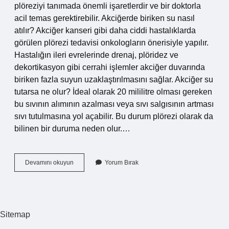
plöreziyi tanımada önemli işaretlerdir ve bir doktorla
acil temas gerektirebilir. Akciğerde biriken su nasıl
atılır? Akciğer kanseri gibi daha ciddi hastalıklarda
görülen plörezi tedavisi onkologların önerisiyle yapılır.
Hastalığın ileri evrelerinde drenaj, plöridez ve
dekortikasyon gibi cerrahi işlemler akciğer duvarında
biriken fazla suyun uzaklaştırılmasını sağlar. Akciğer su
tutarsa ne olur? İdeal olarak 20 mililitre olması gereken
bu sıvının alımının azalması veya sıvı salgısının artması
sıvı tutulmasına yol açabilir. Bu durum plörezi olarak da
bilinen bir duruma neden olur.…
Akciğerde
Devamını okuyun
Yorum Bırak
Su
Olup
Olmadığı
Nasıl
Anlaşılır
Sitemap