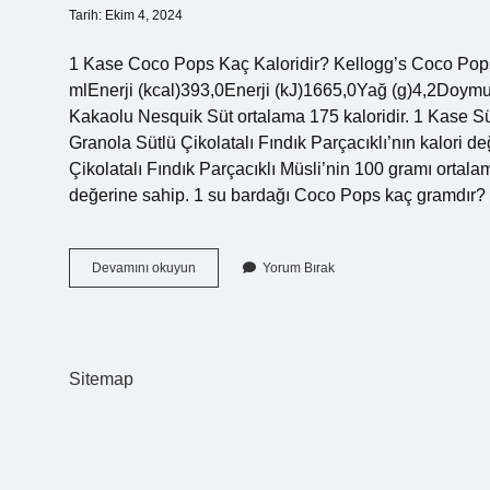
Tarih: Ekim 4, 2024
1 Kase Coco Pops Kaç Kaloridir? Kellogg’s Coco Pop
mlEnerji (kcal)393,0Enerji (kJ)1665,0Yağ (g)4,2Doymu
Kakaolu Nesquik Süt ortalama 175 kaloridir. 1 Kase S
Granola Sütlü Çikolatalı Fındık Parçacıklı’nın kalori d
Çikolatalı Fındık Parçacıklı Müsli’nin 100 gramı ortala
değerine sahip. 1 su bardağı Coco Pops kaç gramdır? B
1
Devamını okuyun
Yorum Bırak
Kase
Sütlü
Coco
Pops
Kaç
Sitemap
Kalori