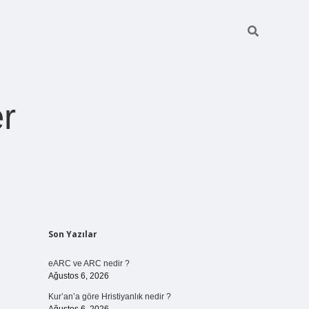
r
Sidebar
Son Yazılar
pia bella casino giriş
eARC ve ARC nedir ?
Ağustos 6, 2026
Kur’an’a göre Hristiyanlık nedir ?