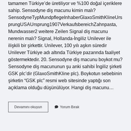
tamamen Türkiye’de üretiliyor ve %100 doğal içeriklere
sahip. Sensodyne diş macunu kimin malı?
SensodyneTypMundpflegeInhaberGlaxoSmithKlineUrs
prungUSAUrsprung1907VerkaufsbereichZahnpasta,
Mundwasser2 weitere Zeilen Signal diş macunu
nerenin malı? Signal, Hollanda-İngiliz Unilever ile
ilişkili bir şirkettir. Unilever, 100 yılı aşkın süredir
Unilever Türkiye adı altında Türkiye pazarında faaliyet
göstermektedir. 20. Sensodyne diş macunu boykot mu?
Sensodyne diş macununun şu anki sahibi İngiliz şirketi
GSK plc’dir (GlaxoSmithKline plc). Boykotun sebebinin
şirketin “GSK plc” resmi web sitesinde yaptığı son
açıklama olduğu düşünülüyor. Hangi diş macunu…
İSrail
Devamını okuyun
Yorum Bırak
Malı
Olmayan
Diş
Macunu