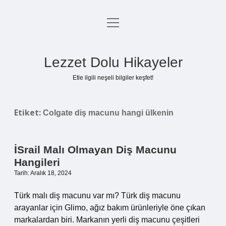
menüyü
Anasayfa
aç
Gizlilik Politikası
Lezzet Dolu Hikayeler
Yasal Uyarı
Etle ilgili neşeli bilgiler keşfet!
Hakkımızda
Etiket:
Colgate diş macunu hangi ülkenin
İSrail Malı Olmayan Diş Macunu
Hangileri
Tarih: Aralık 18, 2024
Türk malı diş macunu var mı? Türk diş macunu
arayanlar için Glimo, ağız bakım ürünleriyle öne çıkan
markalardan biri. Markanın yerli diş macunu çeşitleri