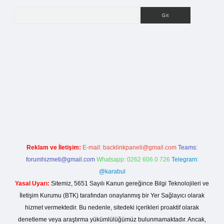
Arama
lla casino giriş
Reklam ve İletişim:
E-mail:
backlinkpaneli@gmail.com
Teams:
forumhizmeti@gmail.com
Whatsapp: 0262 606 0 726
Telegram:
@karabul
Yasal Uyarı:
Sitemiz, 5651 Sayılı Kanun gereğince Bilgi Teknolojileri ve
İletişim Kurumu (BTK) tarafından onaylanmış bir Yer Sağlayıcı olarak
hizmet vermektedir. Bu nedenle, sitedeki içerikleri proaktif olarak
denetleme veya araştırma yükümlülüğümüz bulunmamaktadır. Ancak,